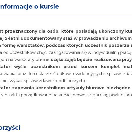
nformacje o kursie
st przeznaczony dla osób, które posiadają ukończony kurs
ej 5-letni udokumentowany staż w prowadzeniu archiwum
a formę warsztatów, podczas których uczestnik poszerza
od uczestników chęci zaangażowania się w indywidualną pracę
ędu na warsztaty on-line
część zajęć będzie realizowana przy
zator wyśle uczestnikom przed kursem komplet mate
kowania oraz formularze środków ewidencyjnych: spisów zdaw
nie, wykaz spisów zdawczo-odbiorczych).
zator zapewnia uczestnikom artykuły biurowe niezbędne 
y na akta porządkowane na kursie, ołówek z gumką, pisak czarn
orzyści