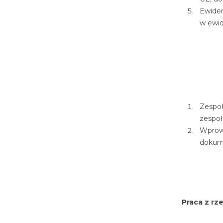
Ewiden
w ewid
Zespoł
zespoł
Wprow
dokume
Praca z rz