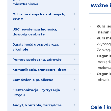
mieszkaniowa
Ważne i
Ochrona danych osobowych,
RODO
Kurs je
USC, ewidencja ludności,
najmni
dowody osobiste
Kurs m
Wymaga 
Działalność gospodarcza,
alkohole
Ze wzgl
Organi
Pomoc społeczna, zdrowie
porząd
brakowa
Komunikacja, transport, drogi
Organi
obwolut
Zamówienia publiczne
Elektronizacja i cyfryzacja
urzędu
Audyt, kontrola, zarządcze
Cele i k