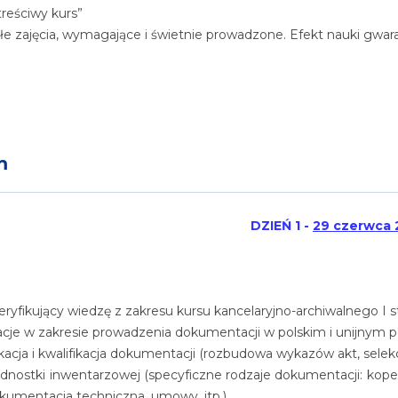
treściwy kurs”
łe zajęcia, wymagające i świetnie prowadzone. Efekt nauki gwa
m
DZIEŃ 1 -
29 czerwca 2
eryfikujący wiedzę z zakresu kursu kancelaryjno-archiwalnego I s
cje w zakresie prowadzenia dokumentacji w polskim i unijnym
ikacja i kwalifikacja dokumentacji (rozbudowa wykazów akt, selek
ednostki inwentarzowej (specyficzne rodzaje dokumentacji: kop
kumentacja techniczna, umowy, itp.)