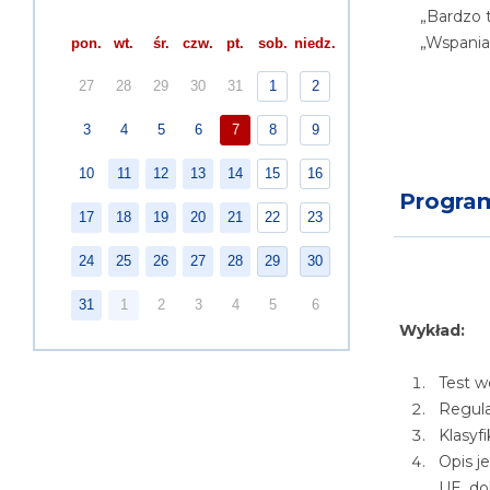
„Bardzo 
„Wspania
pon.
wt.
śr.
czw.
pt.
sob.
niedz.
27
28
29
30
31
1
2
3
4
5
6
7
8
9
10
11
12
13
14
15
16
Progra
17
18
19
20
21
22
23
24
25
26
27
28
29
30
31
1
2
3
4
5
6
Wykład:
Test w
Regula
Klasyf
Opis j
UE, do