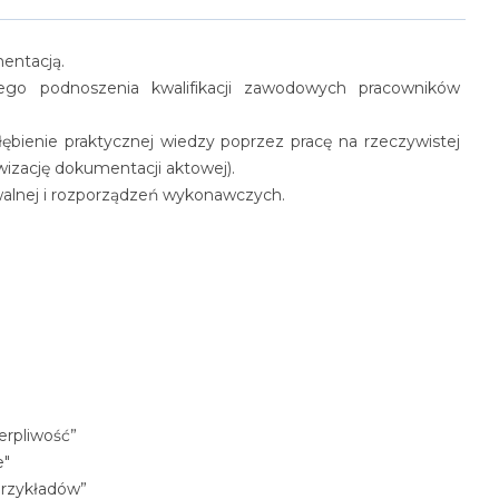
entacją.
ałego podnoszenia kwalifikacji zawodowych pracowników
bienie praktycznej wiedzy poprzez pracę na rzeczywistej
wizację dokumentacji aktowej).
alnej i rozporządzeń wykonawczych.
erpliwość”
e"
przykładów”