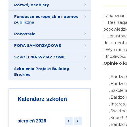
Rozwój osobisty
• Zapoznan
Fundusze europejskie i pomoc
publiczna
• Realizac
odpowiedzia
Pozostałe
• Ugruntow
dokumentacj
FORA SAMORZĄDOWE
• Wymiana 
• Możliwość
SZKOLENIA WYJAZDOWE
Opinie o k
Szkolenia Projekt Building
Bridges
„Bardzo 
„Bardzo 
„Szkolen
„Bardzo 
Kalendarz szkoleń
„Interes
„Świetne
„Super! 
sierpień 2026
„Bardzo 