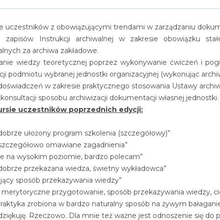
ie uczestników z obowiązującymi trendami w zarządzaniu dokum
ja zapisów Instrukcji archiwalnej w zakresie obowiązku st
lnych za archiwa zakładowe.
anie wiedzy teoretycznej poprzez wykonywanie ćwiczeń i pogłę
i podmiotu wybranej jednostki organizacyjnej (wykonując archi
doświadczeń w zakresie praktycznego stosowania Ustawy archiw
 konsultacji sposobu archiwizacji dokumentacji własnej jednostki.
ursie uczestników poprzednich edycji:
dobrze ułożony program szkolenia (szczegółowy)”
szczegółowo omawiane zagadnienia”
ie na wysokim poziomie, bardzo polecam”
dobrze przekazana wiedza, świetny wykładowca”
ujący sposób przekazywania wiedzy”
 merytoryczne przygotowanie, sposób przekazywania wiedzy, ci
Praktyka zrobiona w bardzo naturalny sposób na żywym bałagani
dziękuję. Rzeczowo. Dla mnie też ważne jest odnoszenie się do 