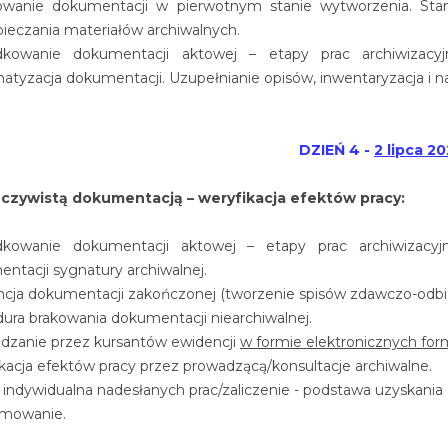
owanie dokumentacji w pierwotnym stanie wytworzenia. Stan
ieczania materiałów archiwalnych.
dkowanie dokumentacji aktowej – etapy prac archiwizacyjny
atyzacja dokumentacji. Uzupełnianie opisów, inwentaryzacja i n
DZIEŃ 4 -
2 lipca 20
eczywistą dokumentacją – weryfikacja efektów pracy:
dkowanie dokumentacji aktowej – etapy prac archiwizacyjn
ntacji sygnatury archiwalnej.
cja dokumentacji zakończonej (tworzenie spisów zdawczo-odbio
ura brakowania dokumentacji niearchiwalnej.
dzanie przez kursantów ewidencji
w formie elektronicznych for
kacja efektów pracy przez prowadzącą/konsultacje archiwalne.
indywidualna nadesłanych prac/zaliczenie - podstawa uzyskania c
mowanie.