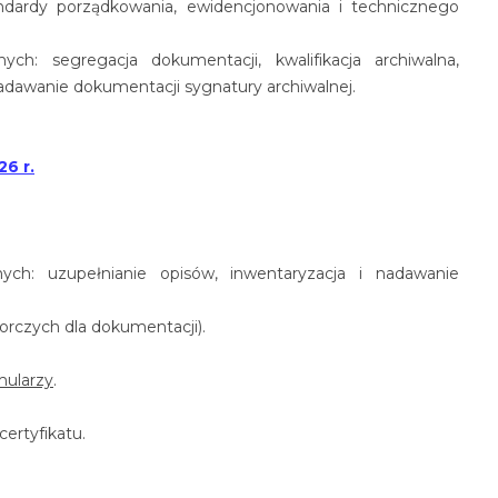
dardy porządkowania, ewidencjonowania i technicznego
ch: segregacja dokumentacji, kwalifikacja archiwalna,
adawanie dokumentacji sygnatury archiwalnej.
26 r.
ych: uzupełnianie opisów, inwentaryzacja i nadawanie
rczych dla dokumentacji).
mularzy
.
ertyfikatu.