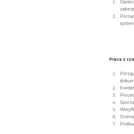
Oprac
zabezp
Porzą
system
Praca z rz
Porzą
dokume
Ewiden
Proced
Sporzą
Weryfi
Ocena 
Podsu