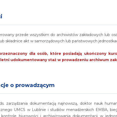
i
kierowany przede wszystkim do archiwistów zakładowych lub os
lub składnice akt w samorządowych lub państwowych jednostkac
przeznaczony dla osób, które posiadają ukończony kurs 
5-letni udokumentowany staż w prowadzeniu archiwum za
acje o prowadzącym
a ds. zarządzania dokumentacją najnowszą, doktor nauk human
znego UMCS w Lublinie i studiów menadżerskich EMBA, biegły 
: kontrole biurowości i archiwizowania dokumentacji w jed