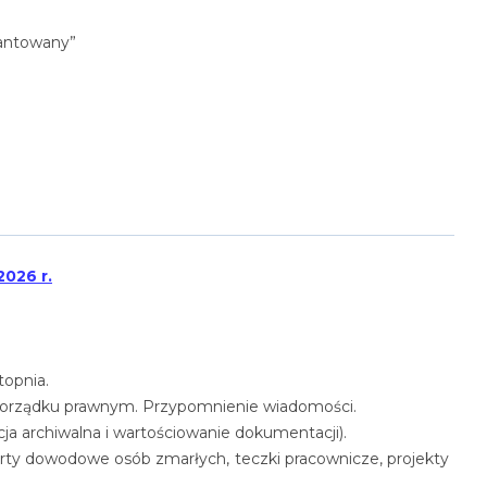
rantowany”
026 r.
topnia.
 porządku prawnym. Przypomnienie wiadomości.
cja archiwalna i wartościowanie dokumentacji).
erty dowodowe osób zmarłych, teczki pracownicze, projekty