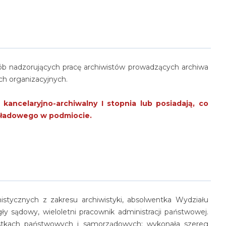
ób nadzorujących pracę archiwistów prowadzących archiwa
h organizacyjnych.
kancelaryjno-archiwalny I stopnia lub posiadają, co
kładowego w podmiocie.
istycznych z zakresu archiwistyki, absolwentka Wydziału
sądowy, wieloletni pracownik administracji państwowej.
nostkach państwowych i samorządowych; wykonała szereg