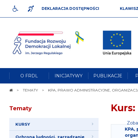
DEKLARACJA DOSTĘPNOŚCI
KLAWIS
DLA NIEPEŁNOSPRAWNYCH
JĘZYK MIGOWY
Fundacja
Rozwoju
Przejdź do tre
Demokracji
Lokalnej
Mapa witry
im.
Jerzego
Wersja teksto
Regulskiego
O FRDL
INICJATYWY
PUBLIKACJE
Wersja kontrasto
Wyszukiwar
STRONA
TEMATY
KPA, PRAWO ADMINISTRACYJNE, ORGANIZACJ
GŁÓWNA
Mak
Macu
Kurs:
Tematy
Zobac
KURSY
KPA, 
organ
Ochrona ludności, zarządzanie