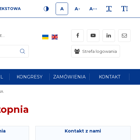
A
A
A
EKSTOWA
+
++
KONTRAST
ROZMIAR 1
ROZMIAR 2
ROZMIAR 3
ODSTĘPY
WYSOKOŚĆ 
Facebook
YouTube
LinkedIn
mail
...
Strefa logowania
Szukaj
L
KONGRESY
ZAMÓWIENIA
KONTAKT
IA
topnia
nia
Kontakt z nami