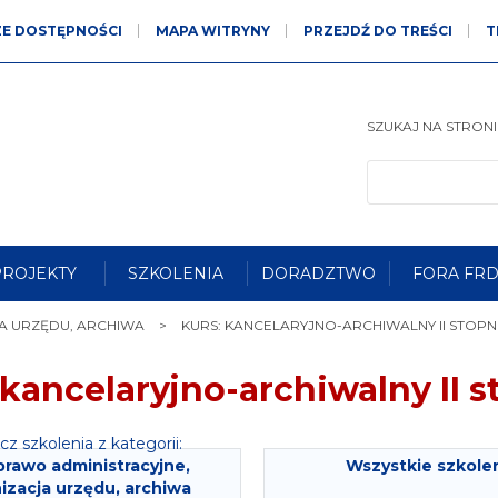
ZE DOSTĘPNOŚCI
MAPA WITRYNY
PRZEJDŹ DO TREŚCI
T
SZUKAJ NA STRONIE
ALT
1
ści:
ALT
2
ny:
ALT
3
wa:
ALT
4
wa:
PROJEKTY
SZKOLENIA
DORADZTWO
FORA FRD
ALT
5
ka:
A URZĘDU, ARCHIWA
KURS: KANCELARYJNO-ARCHIWALNY II STOPN
u
 kancelaryjno-archiwalny II s
z szkolenia z kategorii:
prawo administracyjne,
Wszystkie szkole
izacja urzędu, archiwa